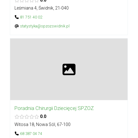
0.0
Leśmiana 4, Świdnik, 21-040
81 751 40 02
statystyka@spzozswidnik.pl
Poradnia Chirurgii Dziecięcej SPZOZ
0.0
Witosa 18, Nowa Sól, 67-100
68 387 04 74