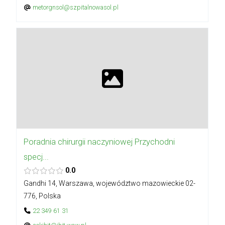
metorgnsol@szpitalnowasol.pl
Poradnia chirurgii naczyniowej Przychodni
specj...
0.0
Gandhi 14, Warszawa, województwo mazowieckie 02-
776, Polska
22 349 61 31