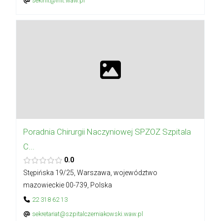
sekihit@ihit.waw.pl
Poradnia Chirurgii Naczyniowej SPZOZ Szpitala
C...
0.0
Stępińska 19/25, Warszawa, województwo
mazowieckie 00-739, Polska
22 318 62 13
sekretariat@szpitalczerniakowski.waw.pl