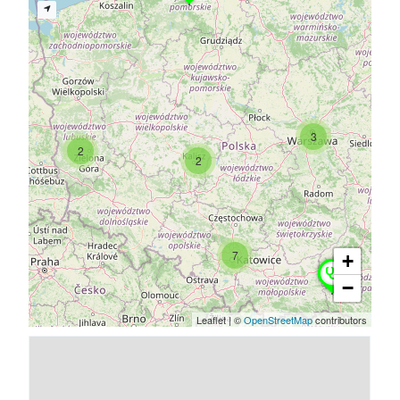
3
2
2
7
+
−
Leaflet
|
©
OpenStreetMap
contributors