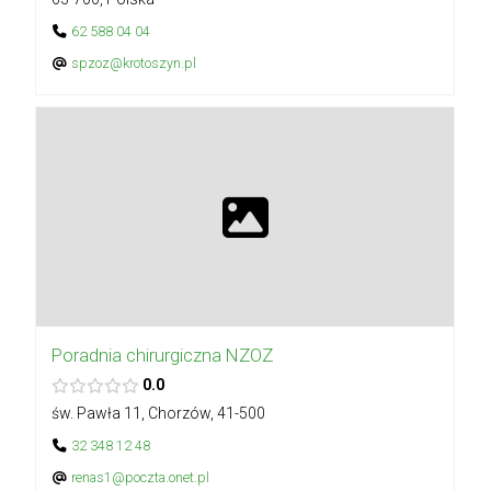
62 588 04 04
spzoz@krotoszyn.pl
Poradnia chirurgiczna NZOZ
0.0
św. Pawła 11, Chorzów, 41-500
32 348 12 48
renas1@poczta.onet.pl