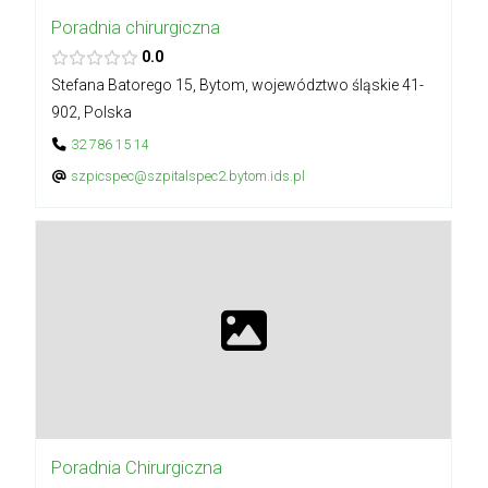
Poradnia chirurgiczna
0.0
Stefana Batorego 15, Bytom, województwo śląskie 41-
902, Polska
32 786 15 14
szpicspec@szpitalspec2.bytom.ids.pl
Poradnia Chirurgiczna