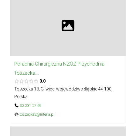
Poradnia Chirurgiczna NZOZ Przychodnia
Toszecka...
0.0
Toszecka 18, Gliwice, województwo śląskie 44-100,
Polska
32 231 27 69
toszecka2@interia.pl