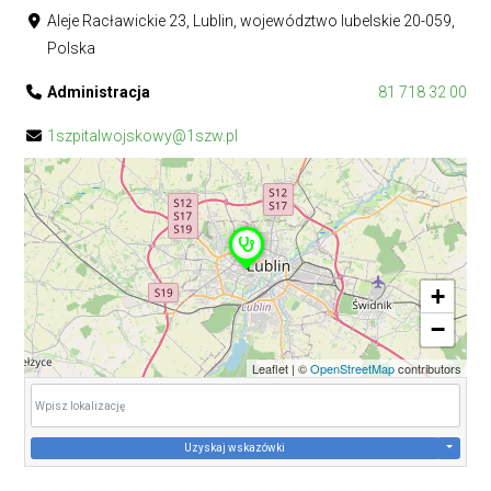
Aleje Racławickie 23, Lublin, województwo lubelskie 20-059,
Polska
Administracja
81 718 32 00
1szpitalwojskowy@1szw.pl
+
−
Leaflet
|
©
OpenStreetMap
contributors
Uzyskaj wskazówki