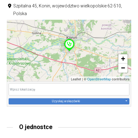
Szpitalna 45, Konin, województwo wielkopolskie 62-510,
Polska
+
−
Leaflet
|
©
OpenStreetMap
contributors
Uzyskaj wskazówki
O jednostce