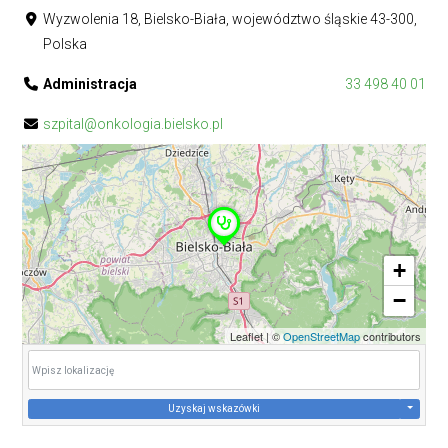
Wyzwolenia 18, Bielsko-Biała, województwo śląskie 43-300,
Polska
Administracja
33 498 40 01
szpital@onkologia.bielsko.pl
+
−
Leaflet
|
©
OpenStreetMap
contributors
Uzyskaj wskazówki