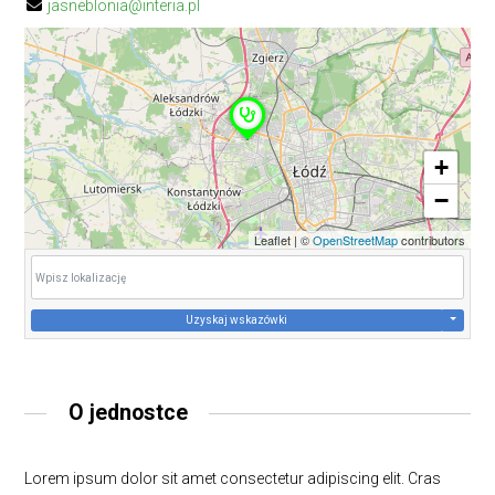
jasneblonia@interia.pl
+
−
Leaflet
|
©
OpenStreetMap
contributors
Uzyskaj wskazówki
O jednostce
Lorem ipsum dolor sit amet consectetur adipiscing elit. Cras