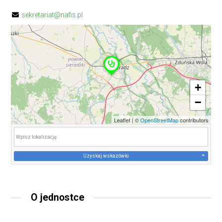
sekretariat@nafis.pl
+
−
Leaflet
|
©
OpenStreetMap
contributors
Uzyskaj wskazówki
O jednostce