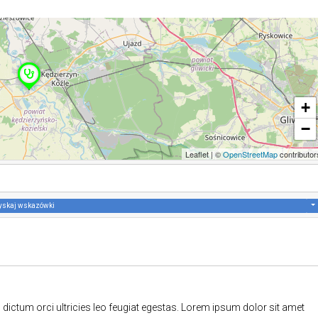
+
−
Leaflet
|
©
OpenStreetMap
contributor
yskaj wskazówki
 dictum orci ultricies leo feugiat egestas. Lorem ipsum dolor sit amet