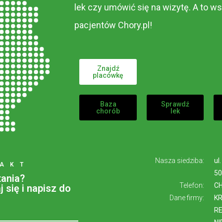
lek czy umówić się na wizytę. A to ws
pacjentów Chory.pl!
Znajdź
placówkę
Baza
Sprawdź
chorób
lek
Nasza siedziba:
ul
AKT
50
ania?
Telefon:
CH
 się i napisz do
Dane firmy:
KR
RE