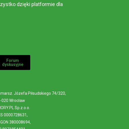
zystko dzięki platformie dla
Forum
dyskusyjne
. marsz. Józefa Piłsudskiego 74/320,
-020 Wrocław
ORY.PL Sp.z.o.o.
S 0000728631,
GON 380008694,